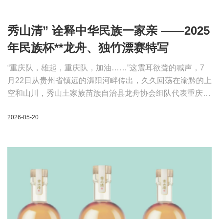
2026-05-20
独竹漂的赛事。他们至始至终保持着平常心态，以“秀山
清”为纽带，以“三交”为桥梁，不但在赛场上取得了可喜可贺
的成绩，而在交往、交流、交融中，得到组委会、裁判和来
自**各地参赛队员的点赞。
山银花：重庆鸿利药业的瑰宝