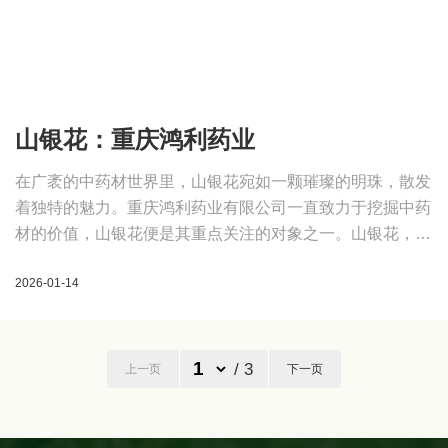
材的价值，山银花便是其重点关注的对象之一。山银花，作
为一种常见且珍贵的中药材，有着悠久的历史和广泛的应
2026-01-14
用。
/ 3
上一页
下一页
联系手机：19132739860
公司电话：023-76601627
电子邮箱：19132739860@168.com
公司地址：重庆市秀山土家族苗族自治县平凯街道平
建社区牧羊坪组