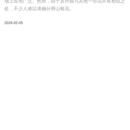
山银花：重庆鸿利药业
在广袤的中药材世界里，山银花宛如一颗璀璨的明珠，散发
着独特的魅力。重庆鸿利药业有限公司一直致力于挖掘中药