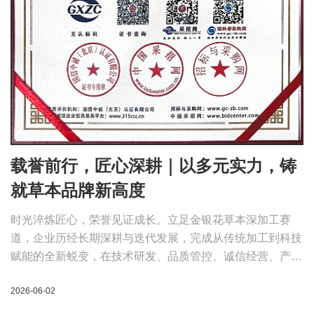
载誉前行，匠心深耕｜以多元实力，铸
就草本品牌新高度
时光淬炼匠心，荣誉见证成长。立足金银花草本深加工赛
道，企业历经长期深耕与迭代发展，完成从传统加工到科技
赋能的全新蜕变，在技术研发、品质管控、诚信经营、产业
赋能、品牌建设五大维度积累扎实成果，斩获多项权威认证
2026-06-02
与行业重磅荣誉。每一项资质认可，都是企业深耕实业、坚
守初心、践行责任的真实写照。官网全公开可溯源的荣誉公