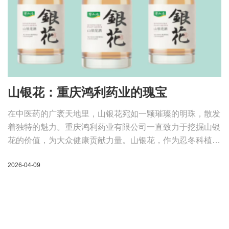
在中医药的广袤天地里，山银花宛如一颗璀璨的明珠，散发
着独特的魅力。重庆鸿利药业有限公司一直致力于挖掘山银
花的价值，为大众健康贡献力量。山银花，作为忍冬科植物
灰毡毛忍冬、红腺忍冬、华南忍冬或黄褐毛忍冬的干燥花蕾
2026-04-09
或带初开的花，有着悠久的历史。它味甘，性寒，归肺、
心、胃经，夏季佳品。